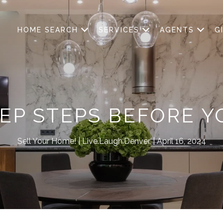
HOME SEARCH
SERVICES
AGENTS
G
REP STEPS BEFORE YO
Sell Your Home!
Live.Laugh.Denver.
April 16, 2024