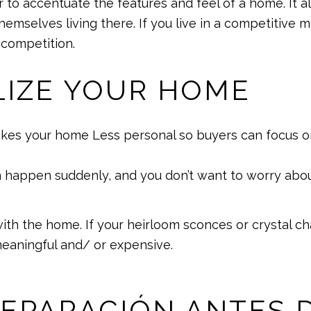
 to accentuate the features and feel of a home. It 
hemselves living there. If you live in a competitive 
competition.
LIZE YOUR HOME
es your home Less personal so buyers can focus on 
 can happen suddenly, and you don’t want to worry abo
 with the home. If your heirloom sconces or crystal ch
eaningful and/ or expensive.
REPARACIÓN ANTES D