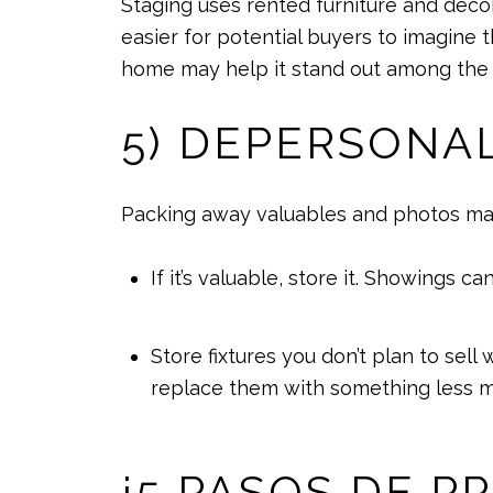
Staging uses rented furniture and décor
easier for potential buyers to imagine t
home may help it stand out among the 
5) DEPERSONA
Packing away valuables and photos mak
If it’s valuable, store it. Showings
Store fixtures you don’t plan to sell
replace them with something less m
¡5 PASOS DE P