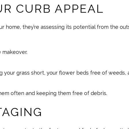
UR CURB APPEAL
ur home, they’re assessing its potential from the out
e makeover.
 your grass short, your flower beds free of weeds,
em often and keeping them free of debris.
TAGING