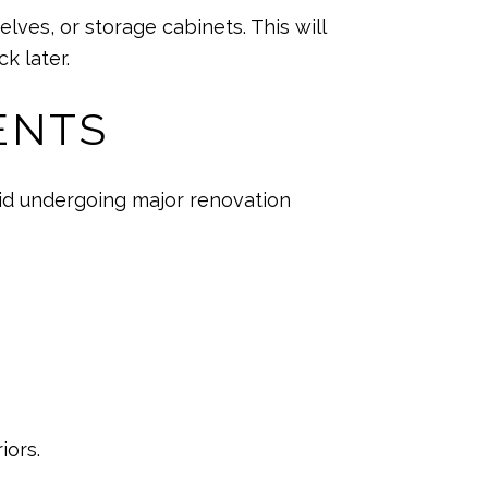
lves, or storage cabinets. This will
k later.
ENTS
id undergoing major renovation
iors.