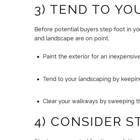
3) TEND TO YO
Before potential buyers step foot in yo
and landscape are on point.
Paint the exterior for an inexpensiv
Tend to your landscaping by keeping
Clear your walkways by sweeping th
4) CONSIDER S